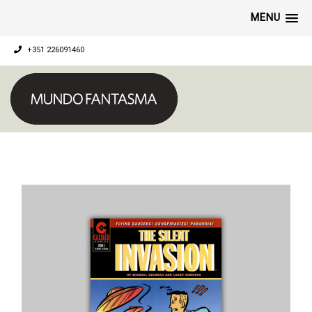
MENU
+351 226091460