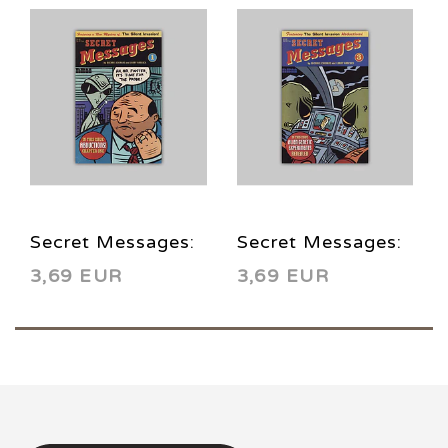
Secret Messages:
Secret Messages:
3,69 EUR
3,69 EUR
The Silent
The Silent
Invasion -
Invasion -
Abductions 1
Abductions 3
2001
2001