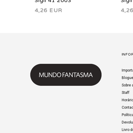
Sigil 41 2003
Sigi
4,26 EUR
4,2
INFO
Import
Blogu
Sobre 
Staff
Horári
Contac
Polític
Devol
Livro 