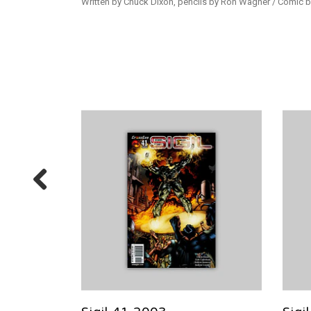
Written by Chuck Dixon, pencils by Ron Wagner / Comic 