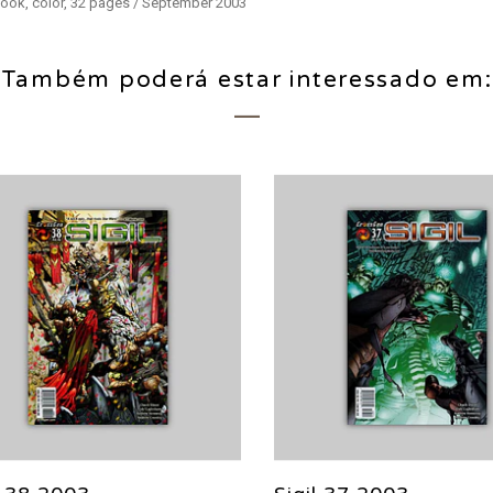
book, color, 32 pages / September 2003
Também poderá estar interessado em: