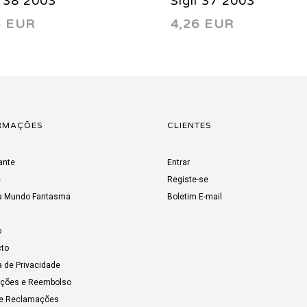
l 38 2003
Sigil 37 2003
6 EUR
4,26 EUR
RMAÇÕES
CLIENTES
ante
Entrar
e
Registe-se
a Mundo Fantasma
Boletim E-mail
o
to
a de Privacidade
uções e Reembolso
de Reclamações