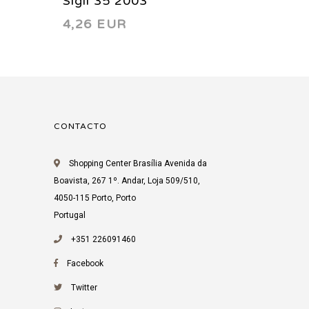
Sigil 35 2003
Sigil 4
4,26 EUR
4,26 
CONTACTO
Shopping Center Brasília Avenida da
Boavista, 267 1º. Andar, Loja 509/510,
4050-115 Porto, Porto
Portugal
+351 226091460
Facebook
Twitter