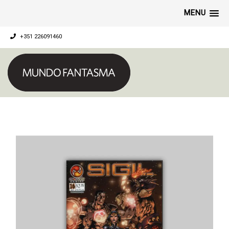
MENU
+351 226091460