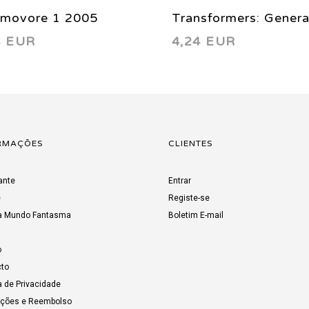
movore 1 2005
Transformers: Genera
4 EUR
4,24 EUR
4 2002
RMAÇÕES
CLIENTES
ante
Entrar
e
Registe-se
a Mundo Fantasma
Boletim E-mail
o
to
a de Privacidade
uções e Reembolso