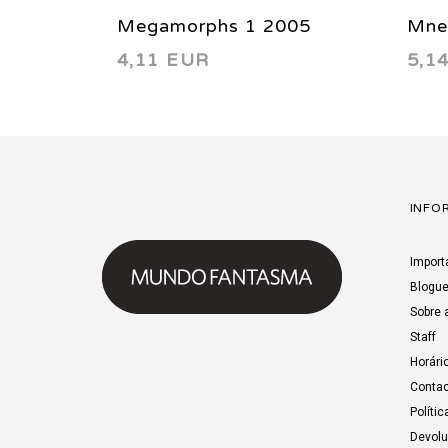
Megamorphs 1 2005
Mne
4,11 EUR
5,1
INFO
Import
Blogu
Sobre 
Staff
Horári
Contac
Polític
Devol