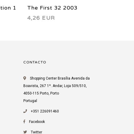
tion 1
The First 32 2003
Megam
4,26 EUR
4,11 
CONTACTO
Shopping Center Brasília Avenida da
Boavista, 267 1º. Andar, Loja 509/510,
4050-115 Porto, Porto
Portugal
+351 226091460
Facebook
Twitter