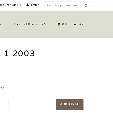
ês (Portugal)
Entrar
n
Special Projects
0
Produto(s)
k 1 2003
rse