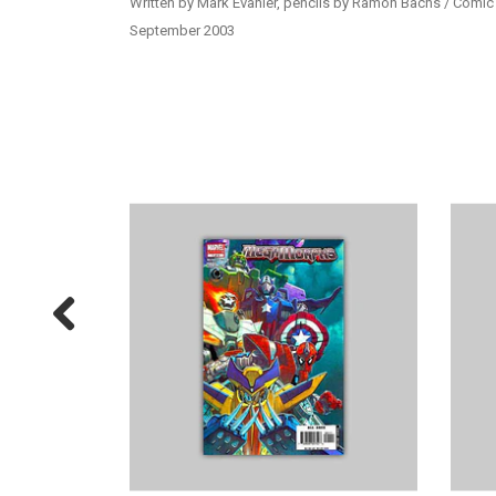
Written by Mark Evanier, pencils by Ramon Bachs / Comic b
September 2003