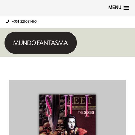
MENU
+351 226091460