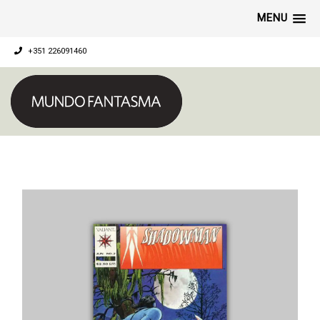
MENU
+351 226091460