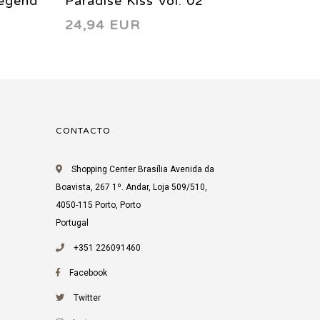
Legend
Paradise Kiss Vol. 02
Inu-Ya
24,94 EUR
19,94
II 2002
CONTACTO
Shopping Center Brasília Avenida da
Boavista, 267 1º. Andar, Loja 509/510,
4050-115 Porto, Porto
Portugal
+351 226091460
Facebook
Twitter