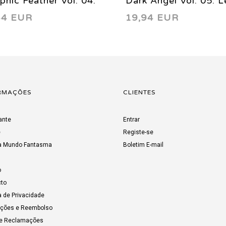
phic Feather Vol. 04:
Dark Angel Vol. 05: 
44 EUR
19,94 EUR
k Angel 2003
of the Sacred Beast 
RMAÇÕES
CLIENTES
ante
Entrar
e
Registe-se
a Mundo Fantasma
Boletim E-mail
o
to
a de Privacidade
uções e Reembolso
de Reclamações