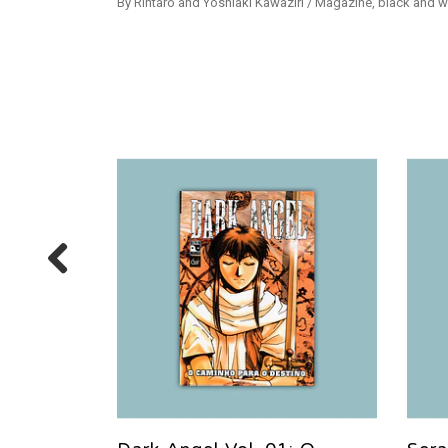
By Rintaro and Yoshiaki Kawaziri / Magazine, black and w