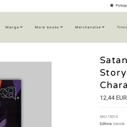
Portugu
Manga
More books
Merchandise
Tinti
Sata
Stor
Chara
12,44 EUR
SKU:
15014
Editora:
Verotik