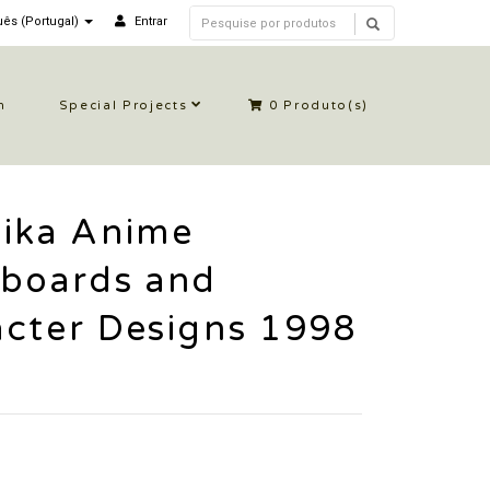
ês (Portugal)
Entrar
n
Special Projects
0
Produto(s)
nika Anime
yboards and
cter Designs 1998