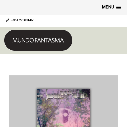
MENU
+351 226091460