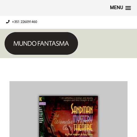
MENU
+351 226091460