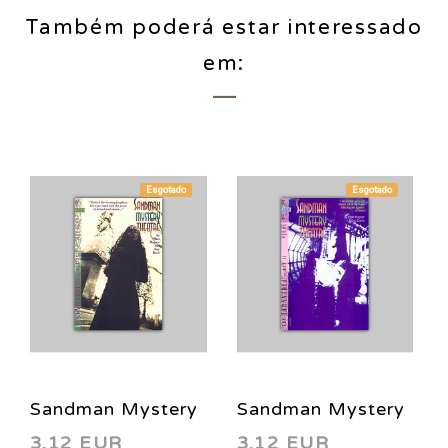
Também poderá estar interessado
em:
Esgotado
Esgotado
Sandman Mystery
Sandman Mystery
3,12 EUR
3,12 EUR
Theatre 4 1993
Theatre 2 1993