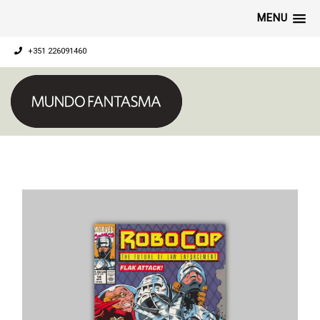
MENU
+351 226091460