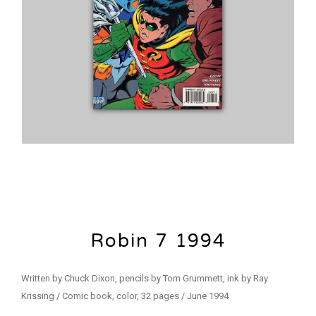
Robin 7 1994
Written by Chuck Dixon, pencils by Tom Grummett, ink by Ray
Krissing / Comic book, color, 32 pages / June 1994