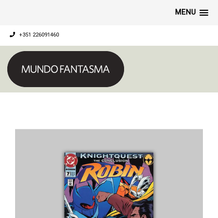
MENU
+351 226091460