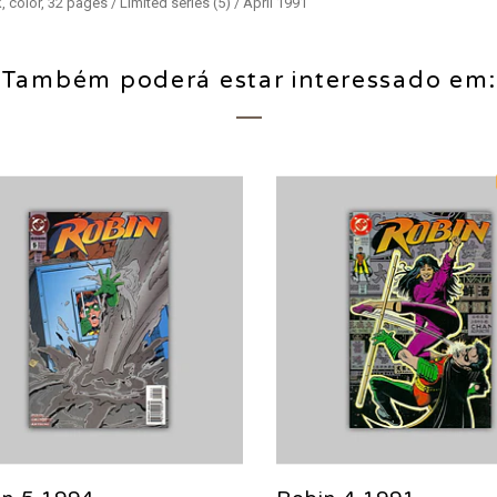
color, 32 pages / Limited series (5) / April 1991
Também poderá estar interessado em: