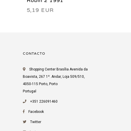
Robin 2 1991
Robin 
5,19 EUR
28,13
series
CONTACTO
Shopping Center Brasília Avenida da
Boavista, 267 1º. Andar, Loja 509/510,
4050-115 Porto, Porto
Portugal
+351 226091460
Facebook
Twitter