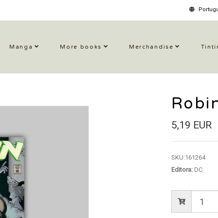
Portugu
Manga
More books
Merchandise
Tinti
Robi
5,19 EUR
SKU:
161264
Editora:
DC