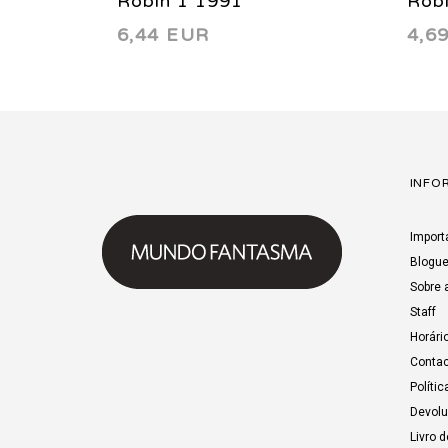
Robin 1 1991
Rob
6,44 EUR
4,6
INFO
Import
Blogu
Sobre 
Staff
Horári
Contac
Polític
Devol
Livro 