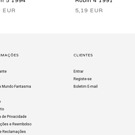
in 5 1994
Robin 4 1991
9 EUR
5,19 EUR
RMAÇÕES
CLIENTES
ante
Entrar
e
Registe-se
a Mundo Fantasma
Boletim E-mail
o
to
a de Privacidade
uções e Reembolso
de Reclamações