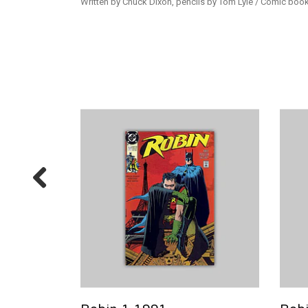
Written by Chuck Dixon, pencils by Tom Lyle / Comic book, 