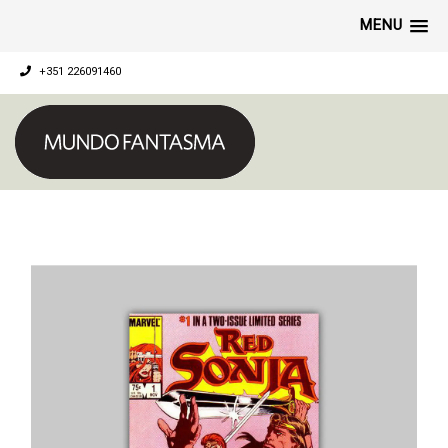
MENU
+351 226091460