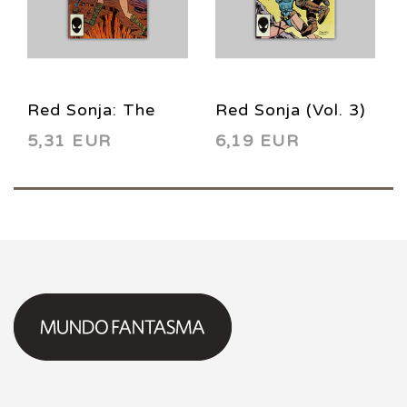
Red Sonja: The
Red Sonja (Vol. 3)
5,31 EUR
6,19 EUR
Movie 2 1985
12 1986