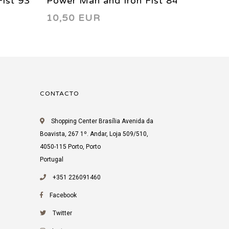
ist 93
Power Man and Iron Fist 84
Power 
10,50 EUR
2,50 
1982
VF (8.
CONTACTO
Shopping Center Brasília Avenida da
Boavista, 267 1º. Andar, Loja 509/510,
4050-115 Porto, Porto
Portugal
+351 226091460
Facebook
Twitter