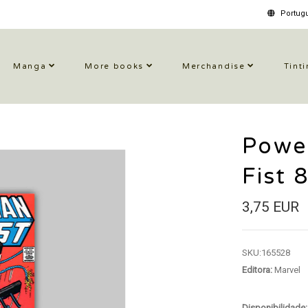
Portugu
Manga
More books
Merchandise
Tinti
Powe
Fist 
3,75 EUR
SKU:
165528
Editora:
Marvel
Disponibilidade