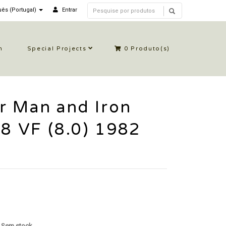
ês (Portugal)
Entrar
n
Special Projects
0
Produto(s)
r Man and Iron
88 VF (8.0) 1982
: Sem stock