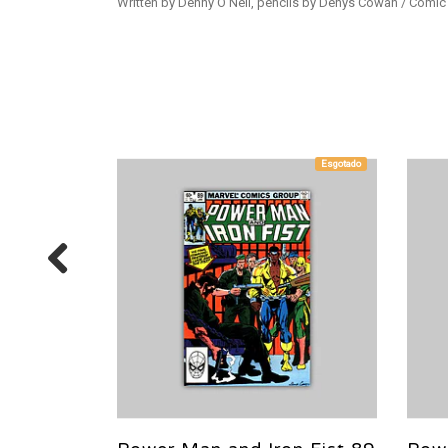
Written by Denny O'Neil, pencils by Denys Cowan / Comi
Esgotado