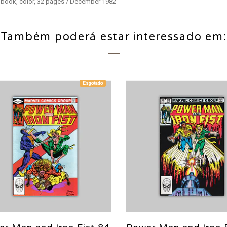
c book, color, 32 pages / December 1982
Também poderá estar interessado em:
Esgotado