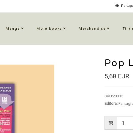
Portugu
Manga
More books
Merchandise
Tinti
Pop L
5,68 EUR
SKU:
23315
Editora:
Fantagr