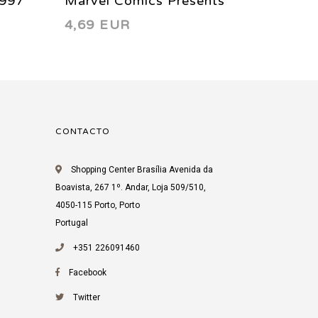
1997
Marvel Comics Presents
Marvel
4,69 EUR
5,00 
126 1993
124 1
CONTACTO
Shopping Center Brasília Avenida da
Boavista, 267 1º. Andar, Loja 509/510,
4050-115 Porto, Porto
Portugal
+351 226091460
Facebook
Twitter