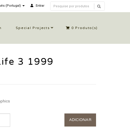
ês (Portugal)
Entrar
n
Special Projects
0
Produto(s)
ife 3 1999
aphics