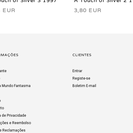
uch of Silver 3 1997
A Touch of Silver 2 
4 EUR
3,80 EUR
RMAÇÕES
CLIENTES
ante
Entrar
e
Registe-se
a Mundo Fantasma
Boletim E-mail
o
to
a de Privacidade
uções e Reembolso
de Reclamações