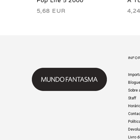
Pop Life 5 2000
A To
5,68 EUR
4,2
INFO
Import
Blogu
Sobre 
Staff
Horári
Contac
Polític
Devol
Livro 