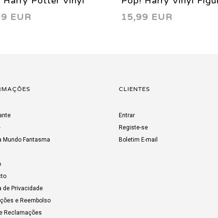
 Harry Potter Vinyl
Pop! Harry Vinyl Figu
99 EUR
15,99 EUR
re: Cedric Gregory Yule
George Weasley Yule 
 2019
2019
RMAÇÕES
CLIENTES
ante
Entrar
e
Registe-se
a Mundo Fantasma
Boletim E-mail
o
to
a de Privacidade
uções e Reembolso
de Reclamações