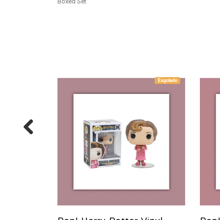
Boxed Set
Esgotado