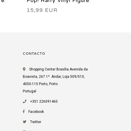
re:
Pop! Harry Vinyl Figure:
Pop! Ha
15,99 EUR
15,99
Ball
Fred Weasley Yule Ball
Cho Ch
2019
CONTACTO
Shopping Center Brasília Avenida da
Boavista, 267 1º. Andar, Loja 509/510,
4050-115 Porto, Porto
Portugal
+351 226091460
Facebook
Twitter