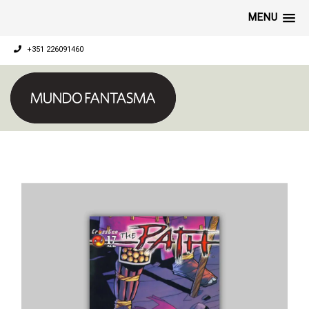
MENU
+351 226091460