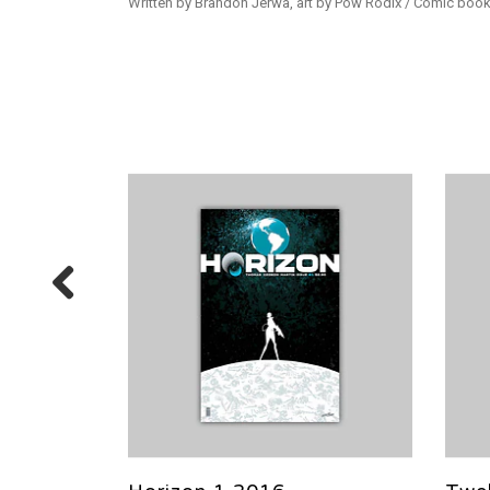
Written by Brandon Jerwa, art by Pow Rodix / Comic book,