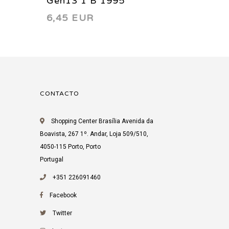
Gen13 1 B 1995
Gen13 
6,45 EUR
4,87 
CONTACTO
Shopping Center Brasília Avenida da
Boavista, 267 1º. Andar, Loja 509/510,
4050-115 Porto, Porto
Portugal
+351 226091460
Facebook
Twitter