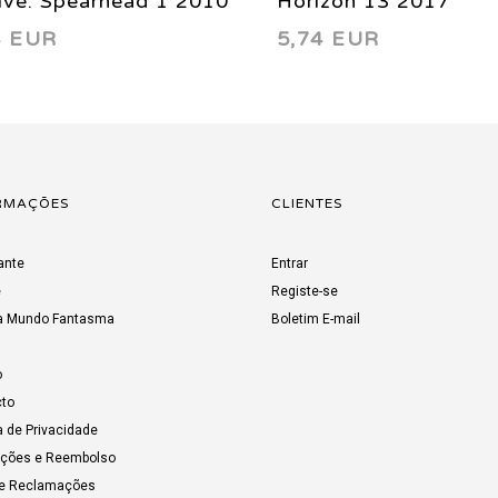
lve: Spearhead 1 2010
Horizon 13 2017
4 EUR
5,74 EUR
RMAÇÕES
CLIENTES
ante
Entrar
e
Registe-se
a Mundo Fantasma
Boletim E-mail
o
to
a de Privacidade
uções e Reembolso
de Reclamações