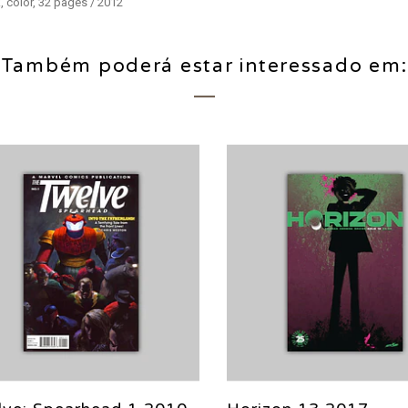
 color, 32 pages / 2012
Também poderá estar interessado em: