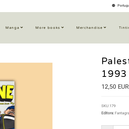
Portugu
Manga
More books
Merchandise
Tinti
Pales
1993
12,50 EUR
SKU:
179
Editora:
Fantagr