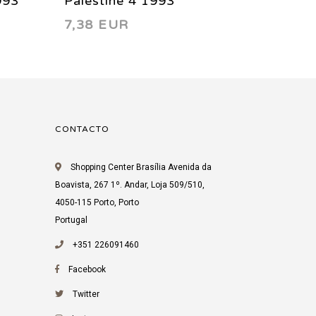
993
Palestine 4 1993
Palest
7,38 EUR
6,45 
CONTACTO
Shopping Center Brasília Avenida da
Boavista, 267 1º. Andar, Loja 509/510,
4050-115 Porto, Porto
Portugal
+351 226091460
Facebook
Twitter