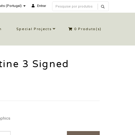
ês (Portugal)
Entrar
n
Special Projects
0
Produto(s)
tine 3 Signed
aphics