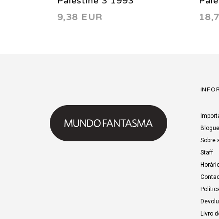
Palestine 3 1993
Pale
9,38 EUR
18,
INFO
Import
Blogu
Sobre 
Staff
Horári
Contac
Polític
Devol
Livro 