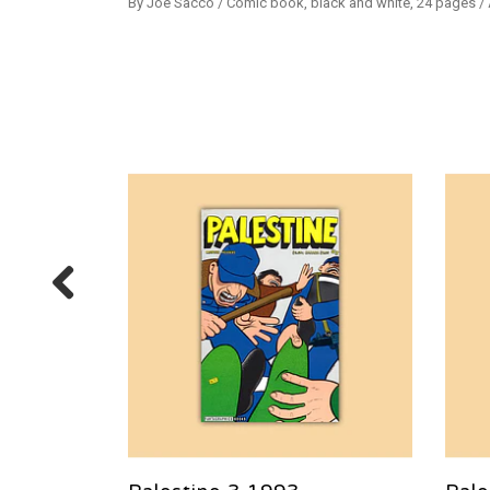
By Joe Sacco / Comic book, black and white, 24 pages /