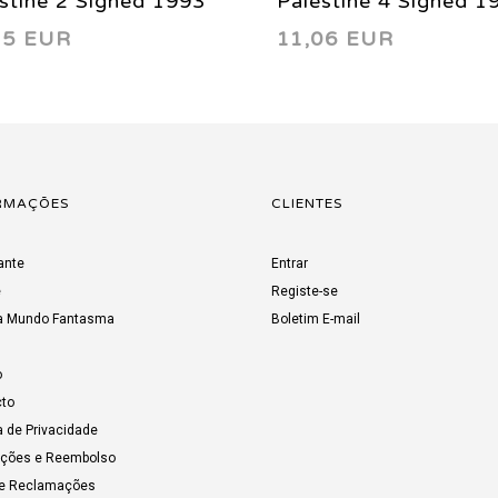
stine 2 Signed 1993
Palestine 4 Signed 1
75 EUR
11,06 EUR
RMAÇÕES
CLIENTES
ante
Entrar
e
Registe-se
a Mundo Fantasma
Boletim E-mail
o
to
a de Privacidade
uções e Reembolso
de Reclamações