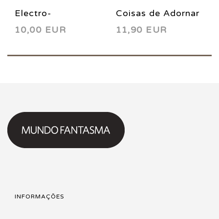
Electro-
Coisas de Adornar
10,00 EUR
11,90 EUR
domésticos:
Paredes 2016
Classificados
INFORMAÇÕES