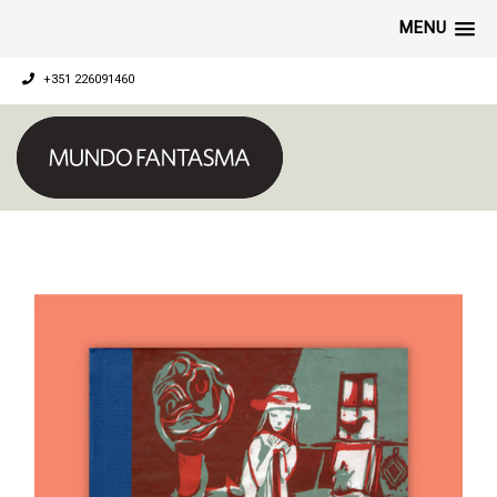
MENU
+351 226091460