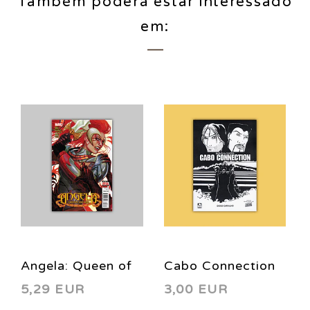
Também poderá estar interessado
em:
Angela: Queen of
Cabo Connection
5,29 EUR
3,00 EUR
Hel 3 2016
2007