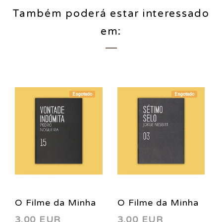
Também poderá estar interessado
em:
Esgotado
Esgotado
O Filme da Minha
O Filme da Minha
3,00 EUR
3,00 EUR
Vida Vol. 15:
Vida Vol. 03: