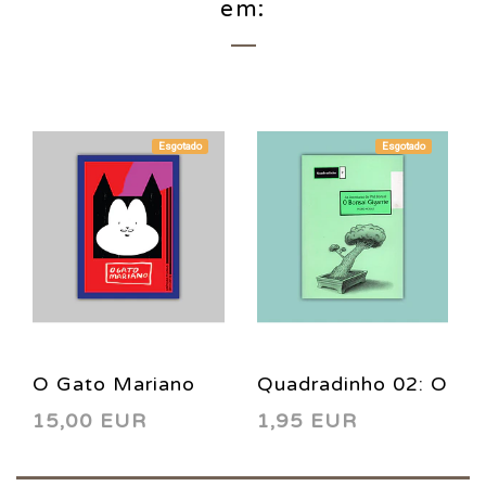
em:
Esgotado
Esgotado
O Gato Mariano
Quadradinho 02: O
15,00 EUR
1,95 EUR
Bonsai Gigante
1996