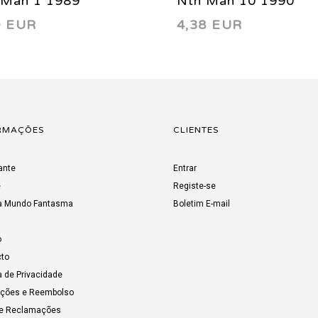
 Man 1 1989
Nth Man 10 1990
9 EUR
4,38 EUR
RMAÇÕES
CLIENTES
ante
Entrar
e
Registe-se
a Mundo Fantasma
Boletim E-mail
o
to
a de Privacidade
uções e Reembolso
de Reclamações