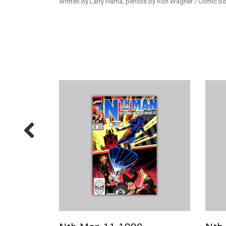
Written by Larry Hama, pencils by Ron Wagner / Comic bo