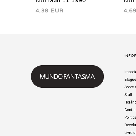
Nth Man 11 1990
Nth
4,38 EUR
4,6
INFO
Import
Blogu
Sobre 
Staff
Horári
Contac
Polític
Devol
Livro 