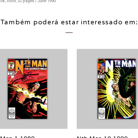
ok, color, 32 pages / June 1990
Também poderá estar interessado em: