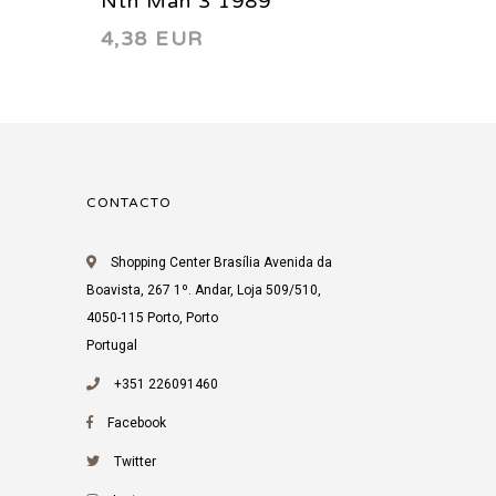
Nth Man 3 1989
Nth Ma
4,38 EUR
4,38 
CONTACTO
Shopping Center Brasília Avenida da
Boavista, 267 1º. Andar, Loja 509/510,
4050-115 Porto, Porto
Portugal
+351 226091460
Facebook
Twitter