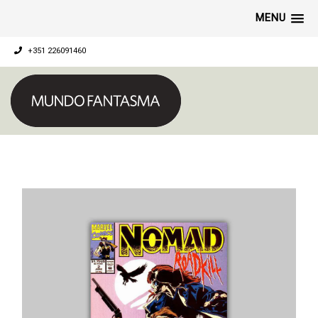
MENU
+351 226091460