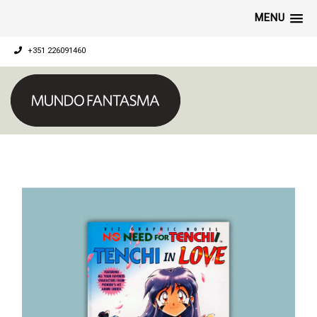
MENU
+351 226091460