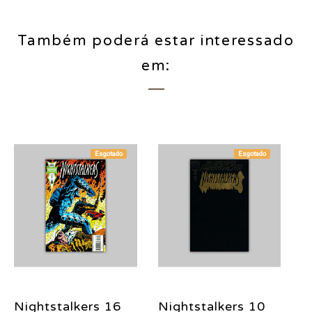
Também poderá estar interessado
em:
Esgotado
Esgotado
Nightstalkers 16
Nightstalkers 10
N