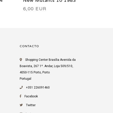
4
New Mutants 10 1983
New Mu
6,00 EUR
6,00 
CONTACTO
Shopping Center Brasília Avenida da
Boavista, 267 1º. Andar, Loja 509/510,
4050-115 Porto, Porto
Portugal
+351 226091460
Facebook
Twitter