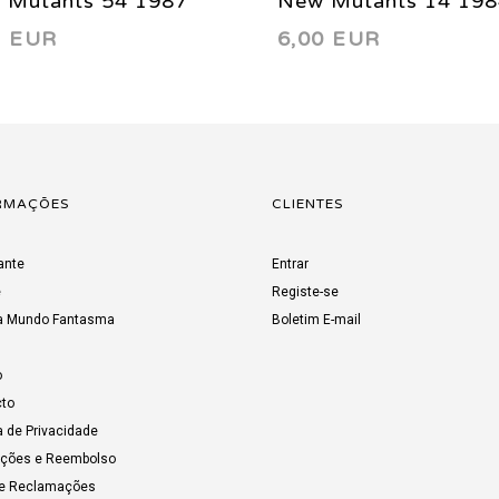
 Mutants 54 1987
New Mutants 14 198
3 EUR
6,00 EUR
RMAÇÕES
CLIENTES
ante
Entrar
e
Registe-se
a Mundo Fantasma
Boletim E-mail
o
to
a de Privacidade
uções e Reembolso
de Reclamações