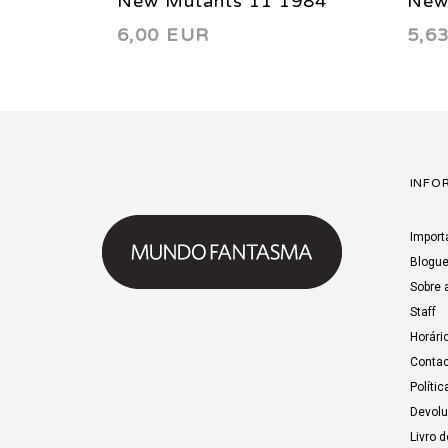
New Mutants 11 1984
New
6,00 EUR
5,6
INFO
Import
Blogu
Sobre 
Staff
Horári
Contac
Polític
Devol
Livro 