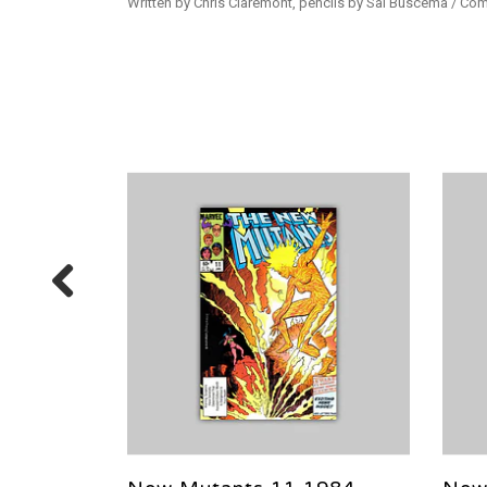
Written by Chris Claremont, pencils by Sal Buscema / Com