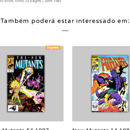
ic book, color, 32 pages / June 1983
Também poderá estar interessado em:
Esgotado