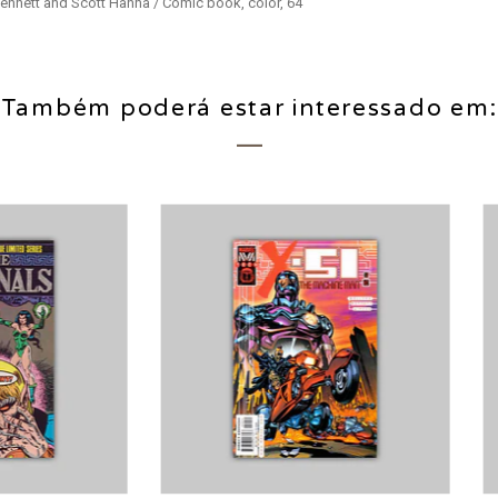
Bennett and Scott Hanna / Comic book, color, 64
Também poderá estar interessado em:
E