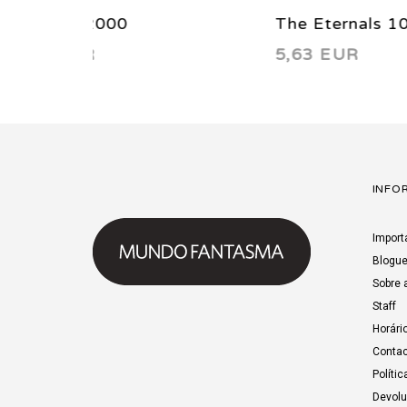
The Eternals 10 1986
X-51 
5,63 EUR
2,56
INFO
Import
Blogu
Sobre 
Staff
Horári
Contac
Polític
Devol