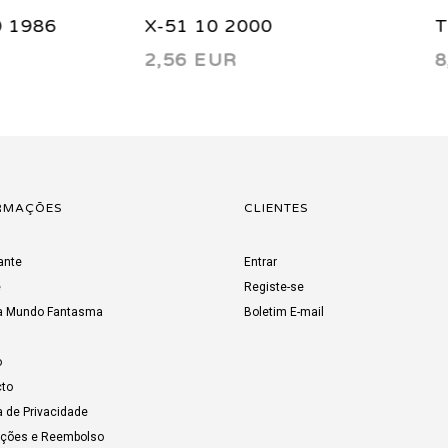
10 2000
The Eternals 1 1985
 EUR
8,44 EUR
RMAÇÕES
CLIENTES
ante
Entrar
e
Registe-se
a Mundo Fantasma
Boletim E-mail
o
to
a de Privacidade
uções e Reembolso