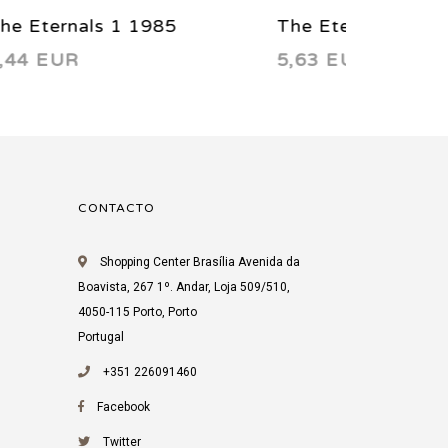
The Eternals 8 1986
The Eter
5,63 EUR
3,75 EU
CONTACTO
Shopping Center Brasília Avenida da
Boavista, 267 1º. Andar, Loja 509/510,
4050-115 Porto, Porto
Portugal
+351 226091460
Facebook
Twitter