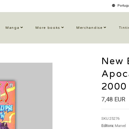
Portugu
Manga
More books
Merchandise
Tinti
New E
Apoc
2000
7,48 EUR
SKU:
25276
Editora:
Marvel