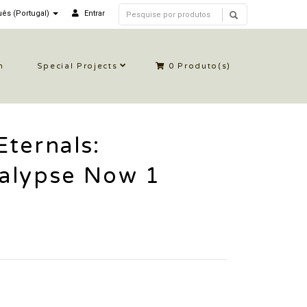
ês (Portugal)
Entrar
n
Special Projects
0
Produto(s)
ternals:
alypse Now 1