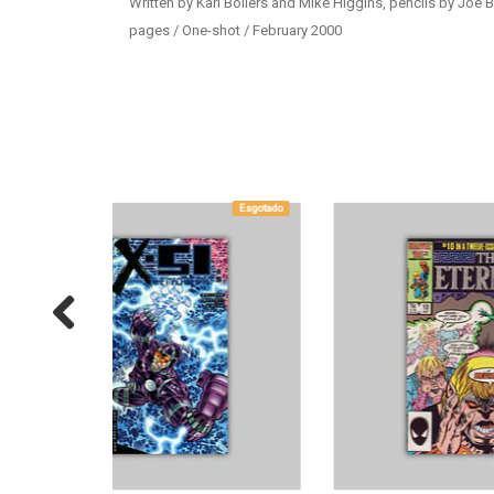
Written by Karl Bollers and Mike Higgins, pencils by Joe 
pages / One-shot / February 2000
Esgotado