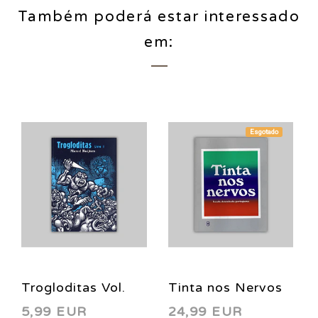
Também poderá estar interessado
em:
Esgotado
Trogloditas Vol.
Tinta nos Nervos
5,99 EUR
24,99 EUR
01 2002
2011