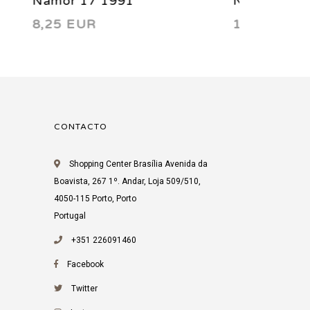
Namor 21 1991
Namor 1
11,00 EUR
11,00 E
CONTACTO
Shopping Center Brasília Avenida da
Boavista, 267 1º. Andar, Loja 509/510,
4050-115 Porto, Porto
Portugal
+351 226091460
Facebook
Twitter