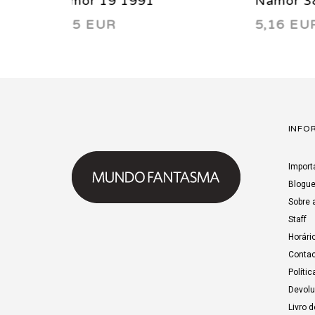
Namor 38 1993
Namo
5,16 EUR
13,7
INFO
Import
Blogu
Sobre 
Staff
Horári
Contac
Polític
Devol
Livro 