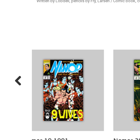
Written by Lobdell, pencils by Fry, Larsen / Comic book, c