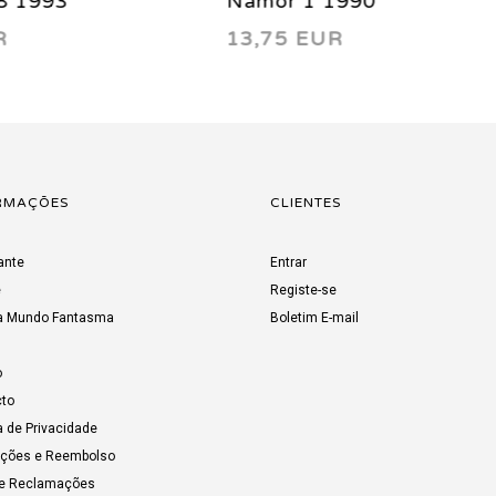
r 1 1990
Namor 17 1991
5 EUR
8,25 EUR
RMAÇÕES
CLIENTES
ante
Entrar
e
Registe-se
a Mundo Fantasma
Boletim E-mail
o
to
a de Privacidade
uções e Reembolso
de Reclamações