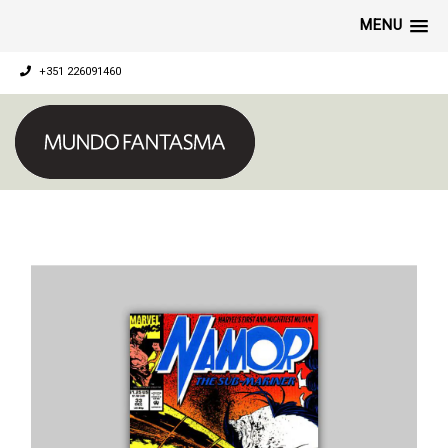
MENU
+351 226091460