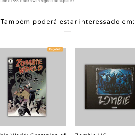
edition of 999 books with signed bookplate /
Também poderá estar interessado em:
Esgotado