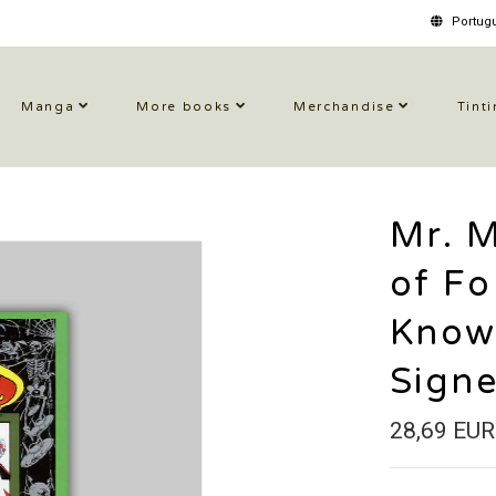
Portugu
Manga
More books
Merchandise
Tinti
Mr. M
of F
Know
Sign
28,69 EUR