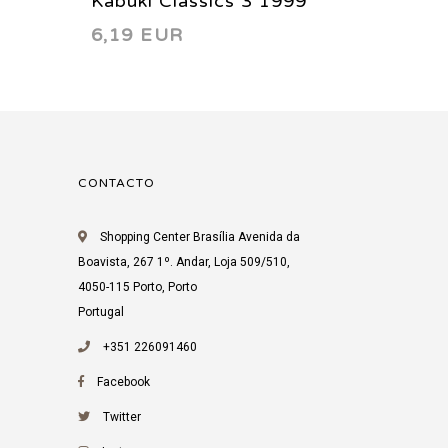
Kabuki Classics 3 1999
Mister
6,19 EUR
24,94
Story 
CONTACTO
Shopping Center Brasília Avenida da
Boavista, 267 1º. Andar, Loja 509/510,
4050-115 Porto, Porto
Portugal
+351 226091460
Facebook
Twitter