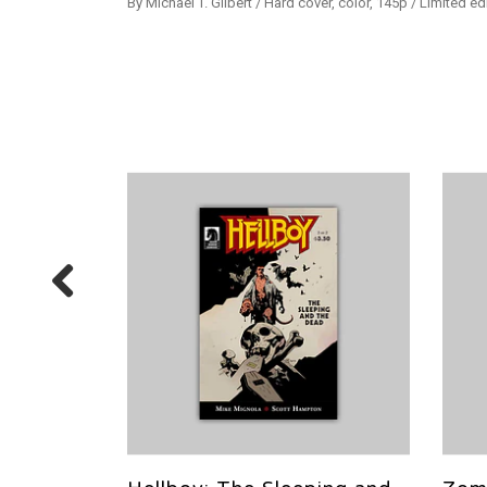
By Michael T. Gilbert / Hard cover, color, 145p / Limited 