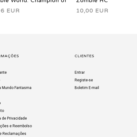
bie World: Champion of
Zombie HC
06 EUR
10,00 EUR
 Worms (complete
ted series) 1997
RMAÇÕES
CLIENTES
ante
Entrar
e
Registe-se
a Mundo Fantasma
Boletim E-mail
o
to
a de Privacidade
uções e Reembolso
de Reclamações