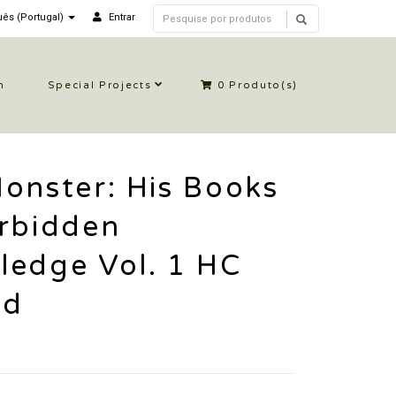
ês (Portugal)
Entrar
n
Special Projects
0
Produto(s)
onster: His Books
orbidden
ledge Vol. 1 HC
ed