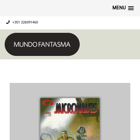
MENU
+351 226091460