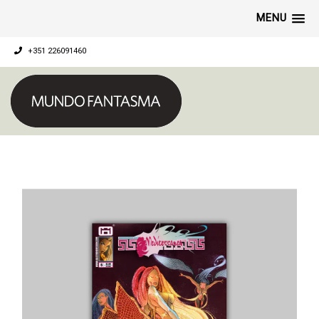
MENU
+351 226091460