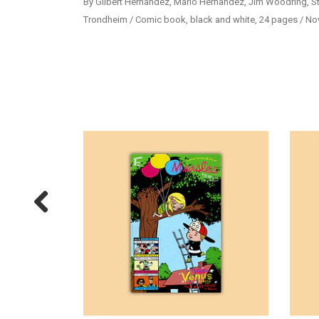
By Gilbert Hernandez, Mario Hernandez, Jim Woodring, S
Trondheim / Comic book, black and white, 24 pages / N