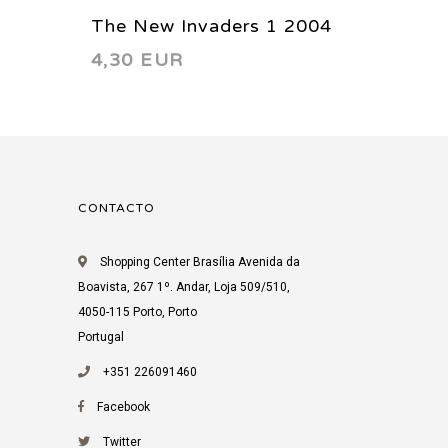
The New Invaders 1 2004
Virus 
4,30 EUR
3,31 
CONTACTO
Shopping Center Brasília Avenida da
Boavista, 267 1º. Andar, Loja 509/510,
4050-115 Porto, Porto
Portugal
+351 226091460
Facebook
Twitter