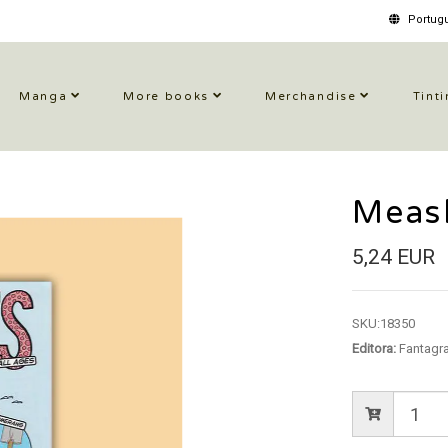
Portugu
Manga
More books
Merchandise
Tinti
Meas
5,24 EUR
SKU:
18350
Editora:
Fantagr