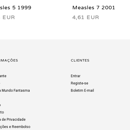
sles 5 1999
Measles 7 2001
4 EUR
4,61 EUR
RMAÇÕES
CLIENTES
ante
Entrar
e
Registe-se
a Mundo Fantasma
Boletim E-mail
o
to
a de Privacidade
uções e Reembolso