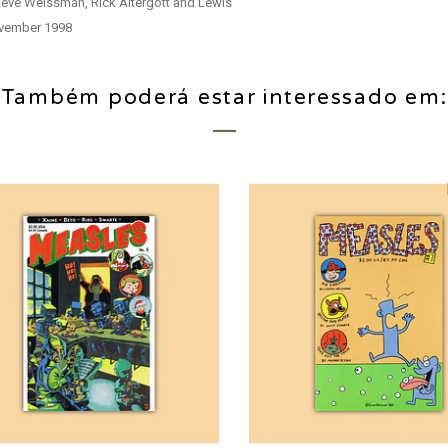
teve Weissman, Rick Altergott and Lewis
ovember 1998
Também poderá estar interessado em: