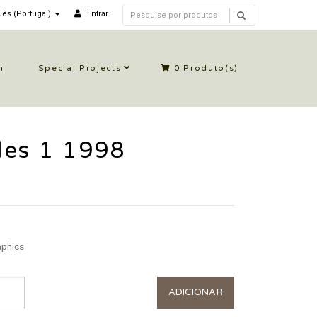
ês (Portugal)
Entrar
n
Special Projects
0
Produto(s)
les 1 1998
aphics