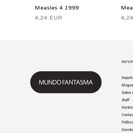
Measles 4 1999
Mea
4,24 EUR
4,2
INFO
Import
Blogu
Sobre 
Staff
Horári
Contac
Polític
Devol