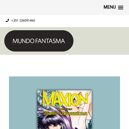
MENU
+351 226091460