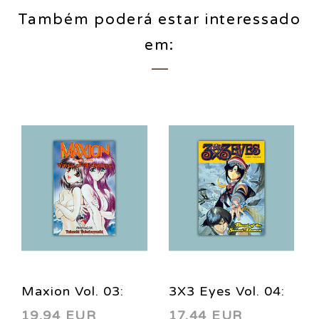
Também poderá estar interessado
em:
Maxion Vol. 03:
3X3 Eyes Vol. 04:
19,94 EUR
17,44 EUR
Waves of
Blood of the