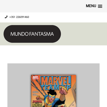
MENU
+351 226091460