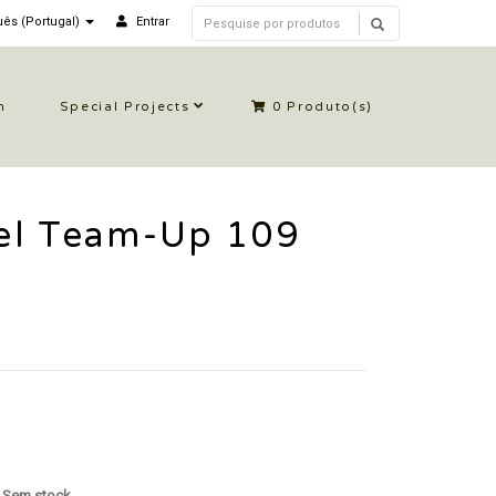
ês (Portugal)
Entrar
n
Special Projects
0
Produto(s)
el Team-Up 109
: Sem stock