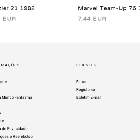
ler 21 1982
Marvel Team-Up 76 
5 EUR
7,44 EUR
RMAÇÕES
CLIENTES
ante
Entrar
e
Registe-se
a Mundo Fantasma
Boletim E-mail
o
to
a de Privacidade
uções e Reembolso