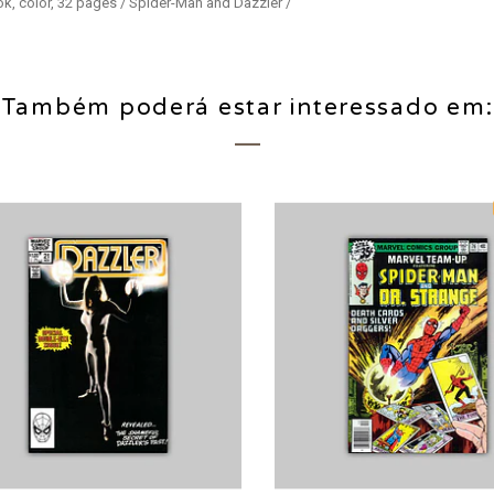
ok, color, 32 pages / Spider-Man and Dazzler /
Também poderá estar interessado em: