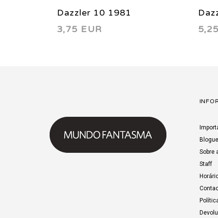
Dazzler 10 1981
Dazz
3,75 EUR
5,2
INFO
Import
Blogu
Sobre 
Staff
Horári
Contac
Polític
Devol