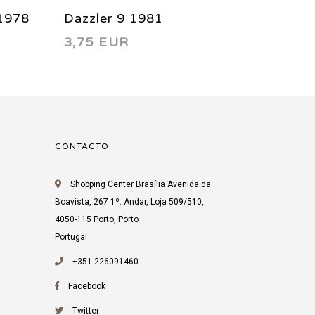
1978
Dazzler 9 1981
Dazzle
3,75 EUR
4,50 
CONTACTO
Shopping Center Brasília Avenida da
Boavista, 267 1º. Andar, Loja 509/510,
4050-115 Porto, Porto
Portugal
+351 226091460
Facebook
Twitter