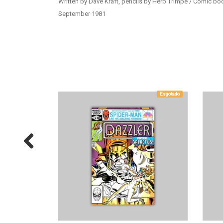
Written by Dave Kraft, pencils by Herb Trimpe / Comic bo
September 1981
Esgotado