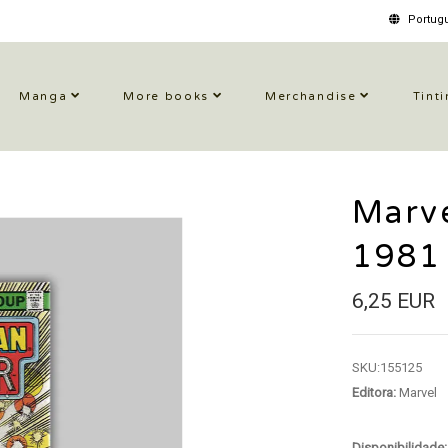
Portugu
Manga
More books
Merchandise
Tinti
Marv
1981
6,25 EUR
SKU:
155125
Editora:
Marvel
Disponibilidade