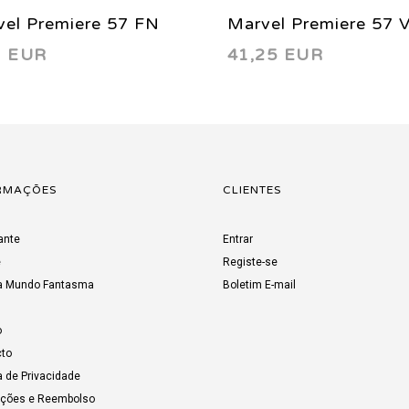
vel Premiere 57 FN
Marvel Premiere 57
3 EUR
41,25 EUR
) 1980
(9.0) 1980
RMAÇÕES
CLIENTES
ante
Entrar
e
Registe-se
a Mundo Fantasma
Boletim E-mail
o
to
a de Privacidade
uções e Reembolso