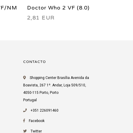
 VF/NM
Doctor Who 2 VF (8.0)
Marvel
2,81 EUR
5,88 
1984
CONTACTO
Shopping Center Brasília Avenida da
Boavista, 267 1º. Andar, Loja 509/510,
4050-115 Porto, Porto
Portugal
+351 226091460
Facebook
Twitter