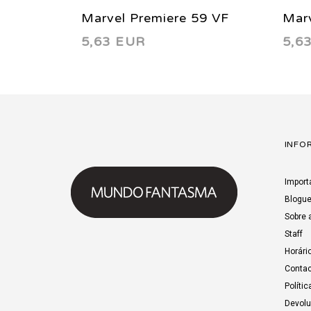
Marvel Premiere 59 VF
Mar
5,63 EUR
5,6
(8.0) 1981
(6.0
INFO
Import
Blogu
Sobre 
Staff
Horári
Contac
Polític
Devol