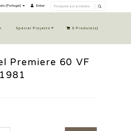
ês (Portugal)
Entrar
n
Special Projects
0
Produto(s)
l Premiere 60 VF
 1981