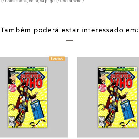
s / Comic book, color, 64 pages / Doctor Who /
Também poderá estar interessado em:
Esgotado