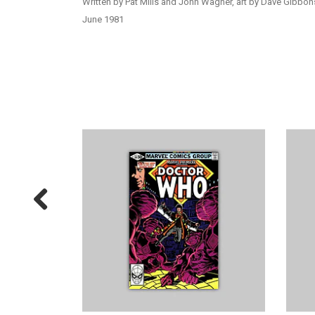
Written by Pat Mills and John Wagner, art by Dave Gibbon
June 1981