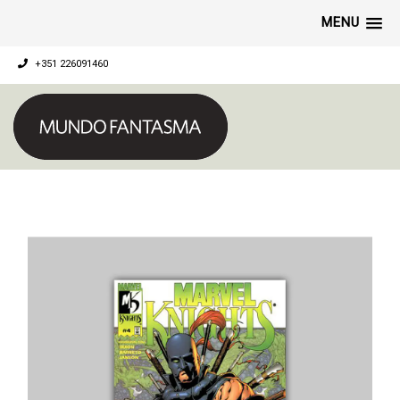
MENU
+351 226091460