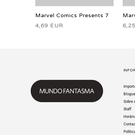
Marvel Comics Presents 7
Marv
4,69 EUR
6,2
1988
198
INFO
Import
Blogu
Sobre 
Staff
Horári
Contac
Polític