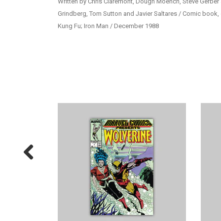
Written by Chris Claremont, Dough Moench, Steve Gerber
Grindberg, Tom Sutton and Javier Saltares / Comic book, 
Kung Fu; Iron Man / December 1988