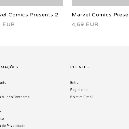
el Comics Presents 2
Marvel Comics Prese
5 EUR
4,69 EUR
8
1988
RMAÇÕES
CLIENTES
ante
Entrar
e
Registe-se
a Mundo Fantasma
Boletim E-mail
o
to
a de Privacidade