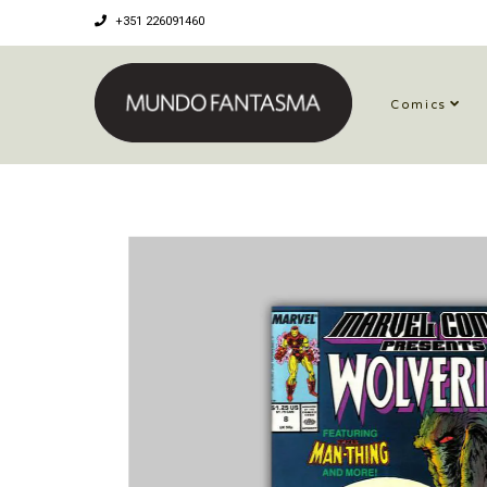
+351 226091460
Comics