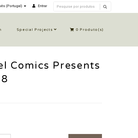
ês (Portugal)
Entrar
n
Special Projects
0
Produto(s)
l Comics Presents
88