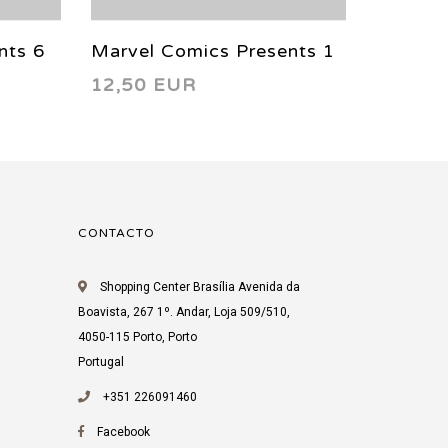
nts 6
Marvel Comics Presents 1
Marvel
12,50 EUR
6,25 
1988
1988
CONTACTO
Shopping Center Brasília Avenida da
Boavista, 267 1º. Andar, Loja 509/510,
4050-115 Porto, Porto
Portugal
+351 226091460
Facebook