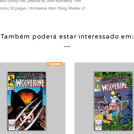
 and Sholly Fish, pencils by John Buscema, Tom
color, 32 pages / Wolverine; Man-Thing; Master of
Também poderá estar interessado em:
Esgotado