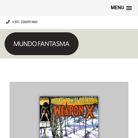
MENU
+351 226091460