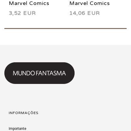
Marvel Comics
Marvel Comics
3,52 EUR
14,06 EUR
Presents 76 1991
Presents 73 1991
INFORMAÇÕES
Importante