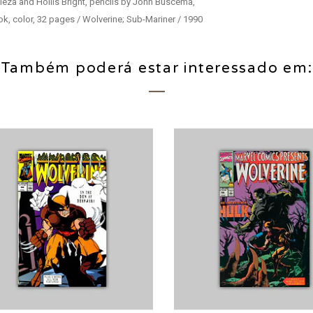
eza and Hollis Bright, pencils by John Buscema,
, color, 32 pages / Wolverine; Sub-Mariner / 1990
Também poderá estar interessado em: