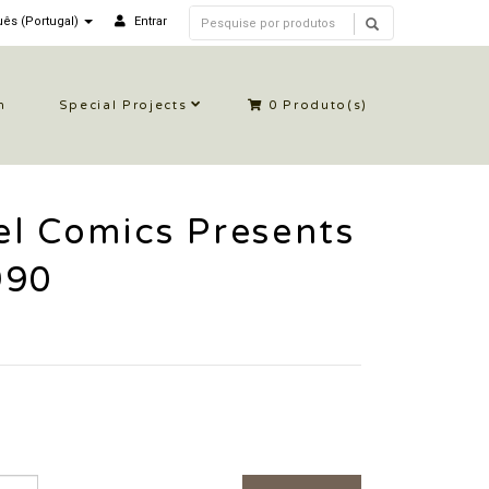
ês (Portugal)
Entrar
n
Special Projects
0
Produto(s)
l Comics Presents
990