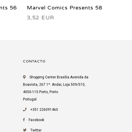
nts 56
Marvel Comics Presents 58
Marvel
3,52 EUR
5,47 
1990
1990
CONTACTO
Shopping Center Brasília Avenida da
Boavista, 267 1º. Andar, Loja 509/510,
4050-115 Porto, Porto
Portugal
+351 226091460
Facebook
Twitter