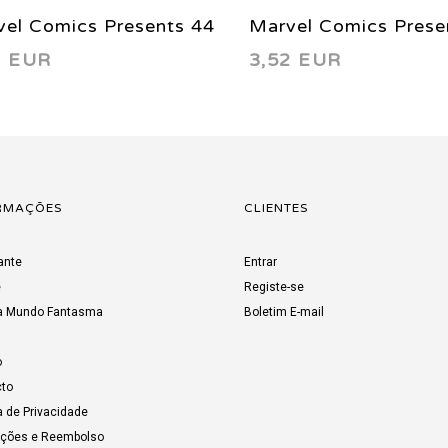
el Comics Presents 44
Marvel Comics Prese
3 EUR
3,52 EUR
0
1990
RMAÇÕES
CLIENTES
ante
Entrar
e
Registe-se
a Mundo Fantasma
Boletim E-mail
o
to
a de Privacidade
uções e Reembolso