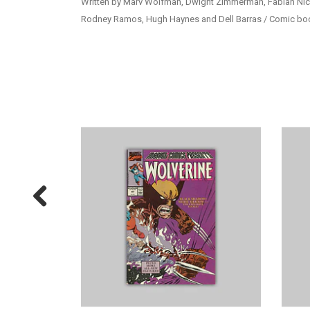
Written by Marv Wolfman, Dwight Zimmerman, Fabian Nici
Rodney Ramos, Hugh Haynes and Dell Barras / Comic book