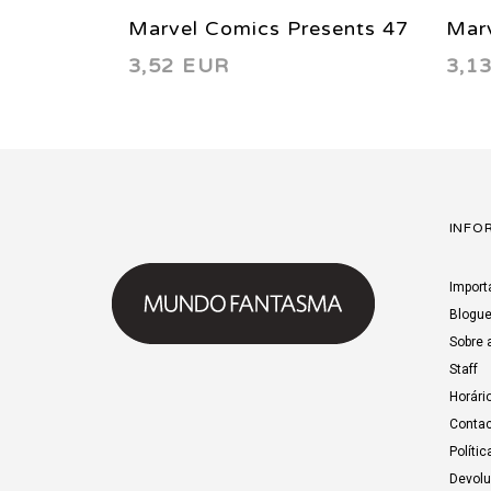
Marvel Comics Presents 47
Marv
3,52 EUR
3,1
1990
199
INFO
Import
Blogu
Sobre 
Staff
Horári
Contac
Polític
Devol