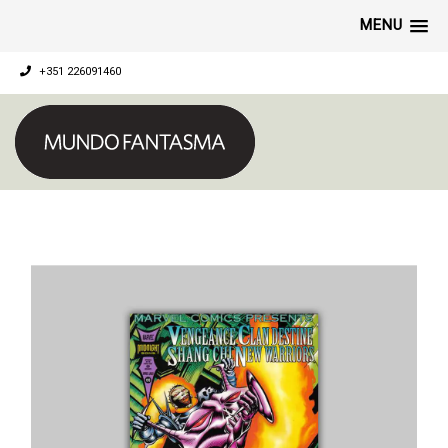
MENU
+351 226091460