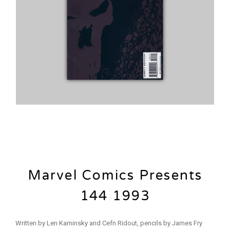
Marvel Comics Presents
144 1993
Written by Len Kaminsky and Cefn Ridout, pencils by James Fry