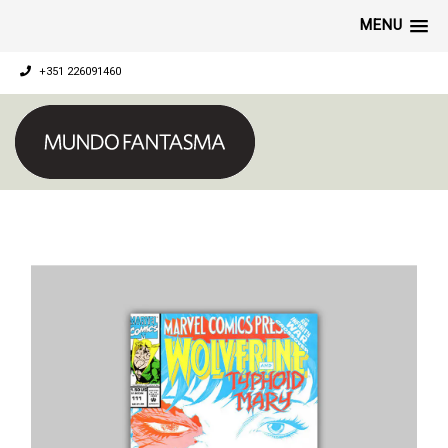
MENU
+351 226091460