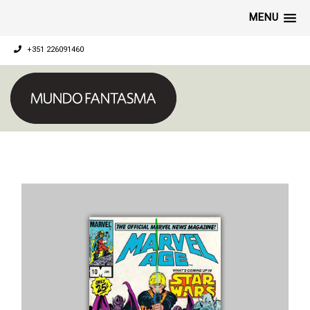
MENU
+351 226091460