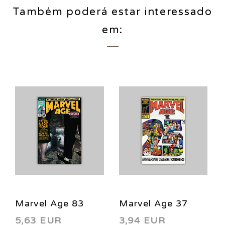
Também poderá estar interessado
em:
Marvel Age 83
Marvel Age 37
5,63 EUR
3,94 EUR
1989
1986