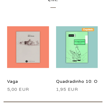
Esgotado
Vaga
Quadradinho 10: O
5,00 EUR
1,95 EUR
Canapé Humano
1997