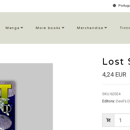
Portugu
Manga
More books
Merchandise
Tinti
Lost
4,24 EUR
SKU:
62024
Editora:
Devil's 