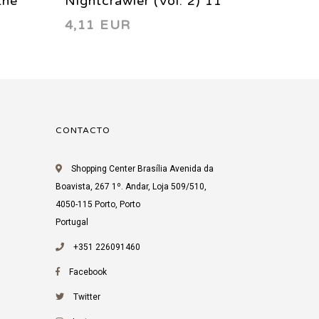
the
Nightcrawler (Vol. 2) 11
Nightcr
4,11 EUR
4,11 
2005
2005
CONTACTO
Shopping Center Brasília Avenida da
Boavista, 267 1º. Andar, Loja 509/510,
4050-115 Porto, Porto
Portugal
+351 226091460
Facebook
Twitter