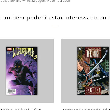
c book, black and white, 32 pages / November 2005
Também poderá estar interessado em: