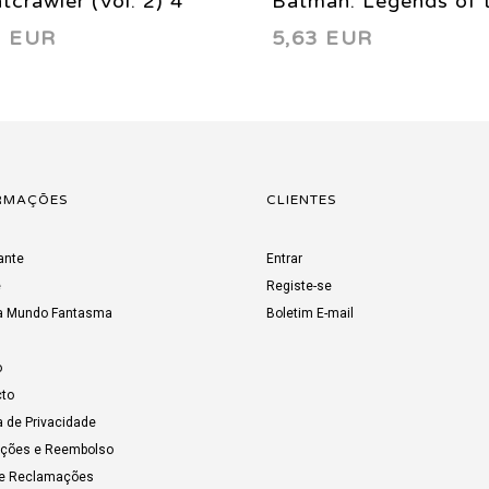
tcrawler (Vol. 2) 4
Batman: Legends of 
1 EUR
5,63 EUR
5
Dark Knight 15 1991
RMAÇÕES
CLIENTES
ante
Entrar
e
Registe-se
a Mundo Fantasma
Boletim E-mail
o
to
a de Privacidade
uções e Reembolso
de Reclamações